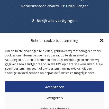
Notariskantoor Zwartsluis: Philip Slangen
Bekijk alle vestigingen
Beheer cookie toestemming
Om de beste ervaringen te bieden, gebruiken wij technologieën zoals
cookies om informatie over je apparaat op te slaan en/of te
raadplegen. Door in te stemmen met deze technologieën kunnen wij
gegevens zoals surfgedrag of unieke ID's op deze site verwerken. Als je
© 2026 Elannotarissen.nl
geen toestemming geeft of uw toestemming intrekt, kan dit een
nadelige invloed hebben op bepaalde functies en mogelijkheden.
Beroepsregels
Beheer getekende akten: veilig en volgens de wet geregeld
Accepteren
Links naar derden
Privacyverklaring
Weigeren
Disclaimer
Bekijk voorkeuren